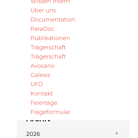
Aranesp (darbepoetinum
Wissen Intern
alfa)
Über uns
Documentation
05. August 2026
ParaDoc
Enflonsia® (Clesrovimab):
Prophylaxe von…
Publikationen
Trägerschaft
04. August 2026
Trägerschaft
Viscum album Qu 200mg,
Avosano
Ampullen / Viscum…
Galexis
UFD
Kontakt
Feiertage
Frageformular
Archiv
2026