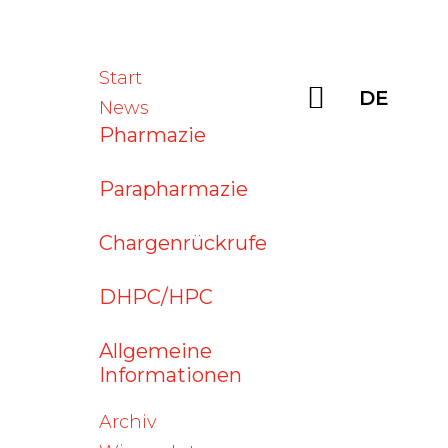
Sprache 
Start
Suchen
DE
News
Pharmazie
Parapharmazie
Chargenrückrufe
DHPC/HPC
Aktuelle
News
06. August 2026
Allgemeine
Tavneos® (Avacopan)
Informationen
Archiv
06. August 2026