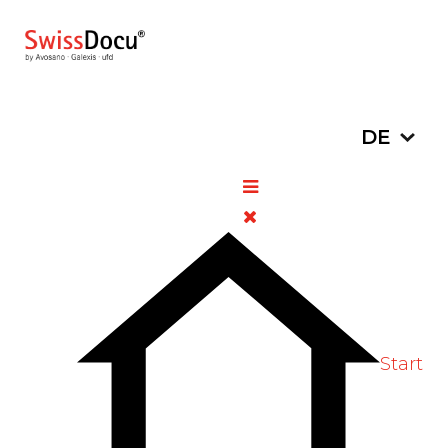
Sprache a
DE
Filspari® (Sparsentan):
Primäre Immunglobulin-A-
Nephropathie
28. Oktober 2024
Pharmazie
Zugriffe: 581
Bitte bewerten
Start
Swissmedic hat die Zulassung für das