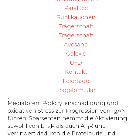
Zulassung überführt werden.
ParaDoc
Publikationen
Sparsentan ist ein dualer Endothelin-
Trägerschaft
Angiotensin-Rezeptorantagonist.
Es ist ein einzelnes Molekül, das als
Trägerschaft
hochaffiner, doppelt wirkender Antagonist
Avosano
sowohl des ET
R als auch des AT
R
A
1
Galexis
fungiert. Endothelin-1 über ET
R und
A
UFD
Angiotensin II über AT
R vermitteln
1
Kontakt
Prozesse, die durch hämodynamische
Wirkungen und Mesangialzellproliferation,
Feiertage
die erhöhte Expression und Aktivität
Frageformular
proinflammatorischer und profibrotischer
Mediatoren, Podozytenschädigung und
oxidativen Stress zur Progression von IgAN
führen. Sparsentan hemmt die Aktivierung
sowohl von ET
R als auch AT
R und
A
1
verringert dadurch die Proteinurie und