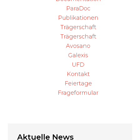
Bitte beachten Sie die Massnahmen und
ParaDoc
Anweisungen für Fachpersonen.
Publikationen
Weitere Informationen entnehmen Sie
Trägerschaft
bitte dem Informationsschreiben der Firma.
Trägerschaft
Avosano
Quelle:
Swissmedic
, DHPC – Arixtra®
Galexis
(fondaparinuxum natricum)
UFD
Kontakt
Feiertage
Zurück
Frageformular
Aktuelle
News