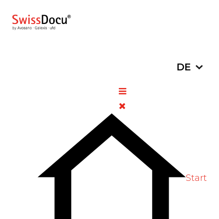
Sprache a
DE
Arixtra® (fondaparinuxum
natricum)
23. Januar 2026
DHPC/HPC
Zugriffe: 169
Bewertung:
5
/
5
Start
Bitte bewerten