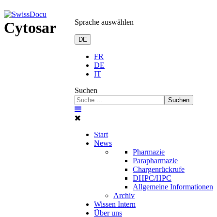
Sprache auswählen
Cytosar
DE
FR
DE
IT
Suchen
Suchen
Start
News
Pharmazie
Parapharmazie
Chargenrückrufe
DHPC/HPC
Allgemeine Informationen
Archiv
Wissen Intern
Über uns