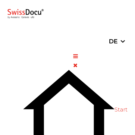
Sprache a
DE
Citrate d'Yttrium (90Y)-YMM-1
(yttrii(90-Y) citras)
12. März 2026
DHPC/HPC
Zugriffe: 154
Bewertung:
5
/
5
Bitte bewerten
Start
Nicht konforme Sterilitätsprüfung nach
Freigabe