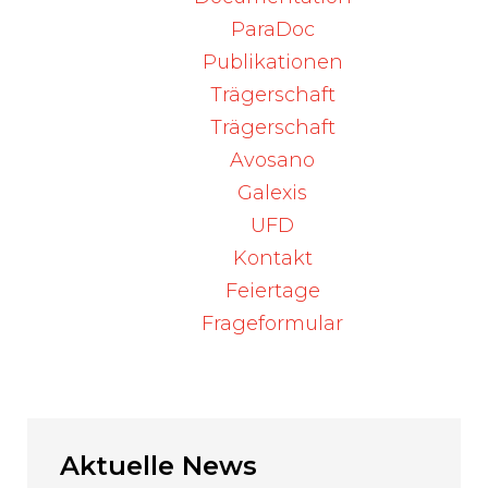
Arzneimittelwirkungen überwacht werden.
ParaDoc
Publikationen
Weitere Informationen entnehmen Sie
Trägerschaft
bitte dem Informationsschreiben der Firma.
Trägerschaft
Quelle:
Avosano
Swissmedic
, DHPC – Citrate d'Yttrium (90Y)-
Galexis
YMM-1 (yttrii(90-Y) citras)
UFD
Kontakt
Feiertage
Zurück
Frageformular
Aktuelle
News