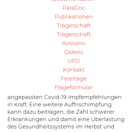
Tests deutlich zu. Diese Entwicklung wird
ParaDoc
auch im nationalen Abwassermonitoring
beobachtet, wo die gemessene Viruslast im
Publikationen
Abwasser steigt. Der Anteil der durch
Trägerschaft
Covid-19-Patienteninnen und -patienten
Trägerschaft
belegten Betten in den
Avosano
Intensivpflegestationen sowie die
Galexis
gemeldeten Todesfälle bleiben weiterhin
auf sehr tiefem Niveau. Es ist mit einem
UFD
weiter zunehmenden
Kontakt
Infektionsgeschehen zu rechnen.
Feiertage
Frageformular
Am Montag, 10. Oktober 2022, treten die
angepassten Covid-19-Impfempfehlungen
in Kraft. Eine weitere Auffrischimpfung
kann dazu beitragen, die Zahl schwerer
Erkrankungen und damit eine Überlastung
des Gesundheitssystems im Herbst und