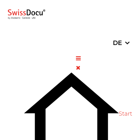
Sprache a
DE
Covid-19: Ab kommender
Woche Impfung auffrischen
07. Oktober
Allgemeine
Zugriffe:
2022
Informationen
713
Bitte bewerten
Start
Das BAG informiert: