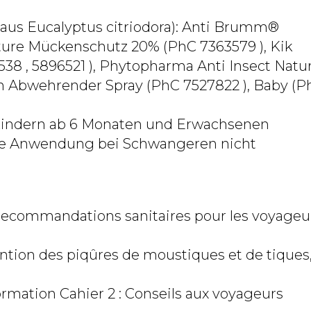
s Eucalyptus citriodora): Anti Brumm®
ture Mückenschutz 20% (PhC 7363579 ), Kik
38 , 5896521 ), Phytopharma Anti Insect Natur
ch Abwehrender Spray (PhC 7527822 ), Baby (P
i Kindern ab 6 Monaten und Erwachsenen
ie Anwendung bei Schwangeren nicht
 Recommandations sanitaires pour les voyageu
ntion des piqûres de moustiques et de tiques
mation Cahier 2 : Conseils aux voyageurs