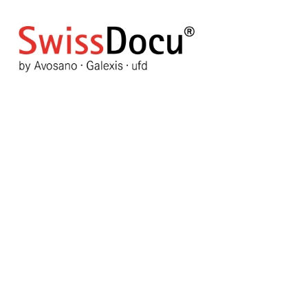
Repellentien zur Anwendung
gegen Überträger von Malari
17. September 2019
Pharmazie
Zugriffe: 1907