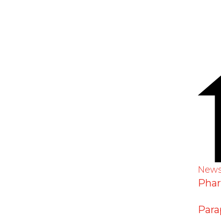
 auf der Haut: Mückenschutz
a und Arboviren
New
Pha
Para