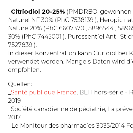
_
Citriodiol 20-25%
(PMDRBO, gewonnen au
Naturel NF 30% (PhC 7538139 ), Heropic na
Nature 20% (PhC 6607370 , 5896544 , 58965
30% (PhC 7445001 ), Puressentiel Anti-Sti
7527839 ).
In dieser Konzentration kann Citridiol be
verwendet werden. Mangels Daten wird d
empfohlen.
Quellen:
_
Santé publique France
, BEH hors-série -
2019
_Société canadienne de pédiatrie, La préve
2017
_Le Moniteur des pharmacies 3035/2014 For