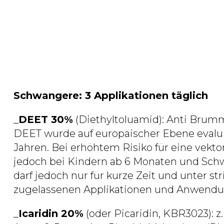
Bei Kindern <12 Jahren und Schwangeren so
strikter Einhaltung der täglich
maximal zu
Anwendungsempfehlungen eingesetzt we
6 Monate – gehfähiges Alter: 1 Applikat
gehfähiges Alter – 12 Jahre: 2 Applikati
>12 Jahre und Erwachsene: 3 Applikatio
Schwangere: 3 Applikationen täglich
_
DEET 30%
(Diethyltoluamid): Anti Brumm
DEET wurde auf europäischer Ebene evaluie
Jahren. Bei erhöhtem Risiko für eine vekt
jedoch bei Kindern ab 6 Monaten und Sc
darf jedoch nur für kurze Zeit und unter st
zugelassenen Applikationen und Anwendu
_
Icaridin 20%
(oder Picaridin, KBR3023): 