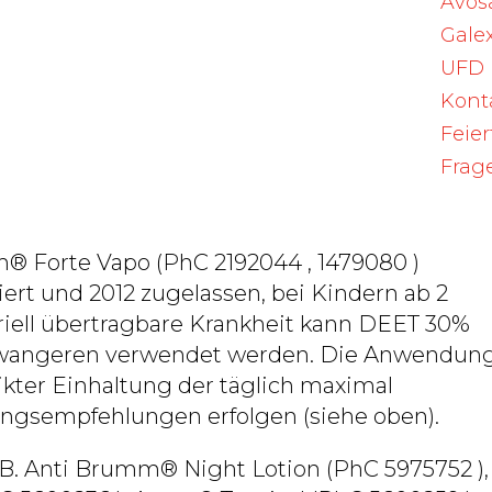
Avos
llen Repellentien nur für kurze Zeit und unte
gelassenen Applikationen
und der
Galex
rden:
UFD
Kont
ion täglich
Feie
onen täglich
Frag
nen täglich
® Forte Vapo (PhC 2192044 , 1479080 )
rt und 2012 zugelassen, bei Kindern ab 2
oriell übertragbare Krankheit kann DEET 30%
hwangeren verwendet werden. Die Anwendun
rikter Einhaltung der täglich maximal
ngsempfehlungen erfolgen (siehe oben).
z.B. Anti Brumm® Night Lotion (PhC 5975752 ),