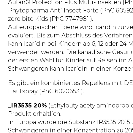
Autan® Protection Plus Multi-Insekten (Ph
Phytopharma Anti Insect Forte (PhC 6059282
zero bite Kids (PhC 7747981 ).
Auf europäischer Ebene wird Icaridin zur
evaluiert. Bis zum Abschluss des Verfahre
kann Icaridin bei Kindern ab 6, 12 oder 24
verwendet werden. Die kanadische Gesundhe
der ersten Wahl für Kinder auf Reisen im A
Schwangeren kann Icaridin in einer Konze
Es gibt ein kombiniertes Repellens mit DE
Hautspray (PhC 6020653 ).
_
IR3535 20%
(Ethylbutylacetylaminopropio
Produkt erhältlich.
In Europa wurde die Substanz IR3535 2015
Schwangeren in einer Konzentration zu 20