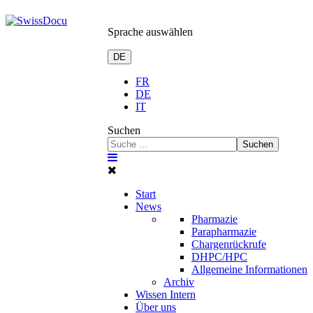
Sprache auswählen
DE
FR
DE
IT
Suchen
Suchen
Start
News
Pharmazie
Parapharmazie
Chargenrückrufe
DHPC/HPC
Allgemeine Informationen
Archiv
Wissen Intern
Über uns