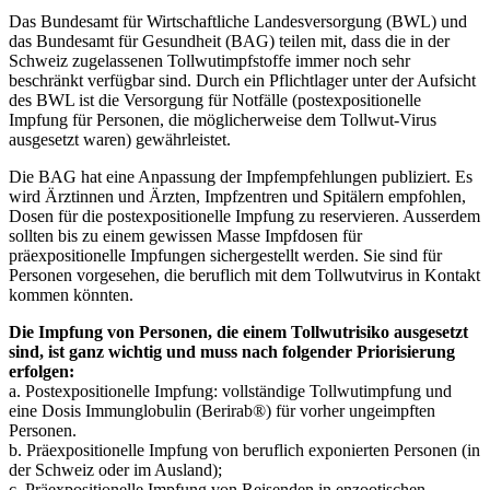
Das Bundesamt für Wirtschaftliche Landesversorgung (BWL) und
das Bundesamt für Gesundheit (BAG) teilen mit, dass die in der
Schweiz zugelassenen Tollwutimpfstoffe immer noch sehr
beschränkt verfügbar sind. Durch ein Pflichtlager unter der Aufsicht
des BWL ist die Versorgung für Notfälle (postexpositionelle
Impfung für Personen, die möglicherweise dem Tollwut-Virus
ausgesetzt waren) gewährleistet.
Die BAG hat eine Anpassung der Impfempfehlungen publiziert. Es
wird Ärztinnen und Ärzten, Impfzentren und Spitälern empfohlen,
Dosen für die postexpositionelle Impfung zu reservieren. Ausserdem
sollten bis zu einem gewissen Masse Impfdosen für
präexpositionelle Impfungen sichergestellt werden. Sie sind für
Personen vorgesehen, die beruflich mit dem Tollwutvirus in Kontakt
kommen könnten.
Die Impfung von Personen, die einem Tollwutrisiko ausgesetzt
sind, ist ganz wichtig und muss nach folgender Priorisierung
erfolgen:
a. Postexpositionelle Impfung: vollständige Tollwutimpfung und
eine Dosis Immunglobulin (Berirab®) für vorher ungeimpften
Personen.
b. Präexpositionelle Impfung von beruflich exponierten Personen (in
der Schweiz oder im Ausland);
c. Präexpositionelle Impfung von Reisenden in enzootischen