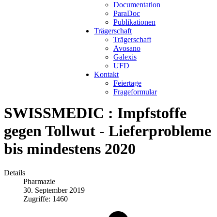
Documentation
ParaDoc
Publikationen
Trägerschaft
Trägerschaft
Avosano
Galexis
UFD
Kontakt
Feiertage
Frageformular
SWISSMEDIC : Impfstoffe
gegen Tollwut - Lieferprobleme
bis mindestens 2020
Details
Pharmazie
30. September 2019
Zugriffe: 1460