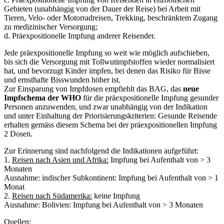
Gebieten (unabhängig von der Dauer der Reise) bei Arbeit mit
Tieren, Velo- oder Motorradreisen, Trekking, beschränktem Zugang
zu medizinischer Versorgung;
d. Präexpositionelle Impfung anderer Reisender.
Jede präexpositionelle Impfung so weit wie möglich aufschieben,
bis sich die Versorgung mit Tollwutimpfstoffen wieder normalisiert
hat, und bevorzugt Kinder impfen, bei denen das Risiko für Bisse
und ernsthafte Bisswunden höher ist.
Zur Einsparung von Impfdosen empfiehlt das BAG, das
neue
Impfschema der WHO
für die präexpositionelle Impfung gesunder
Personen anzuwenden, und zwar unabhängig von der Indikation
und unter Einhaltung der Priorisierungskriterien: Gesunde Reisende
erhalten gemäss diesem Schema bei der präexpositionellen Impfung
2 Dosen.
Zur Erinnerung sind nachfolgend die Indikationen aufgeführt:
1.
Reisen nach Asien und Afrika:
Impfung bei Aufenthalt von > 3
Monaten
Ausnahme: indischer Subkontinent: Impfung bei Aufenthalt von > 1
Monat
2.
Reisen nach Südamerika:
keine Impfung
Ausnahme: Bolivien: Impfung bei Aufenthalt von > 3 Monaten
Quellen: