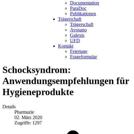
Documentation
ParaDoc
Publikationen
Trägerschaft
Trägerschaft
Avosano
Galexis
UFD
Kontakt
Feiertage
Frageformular
Schocksyndrom:
Anwendungsempfehlungen für
Hygieneprodukte
Details
Pharmazie
02. März 2020
Zugriffe: 1297