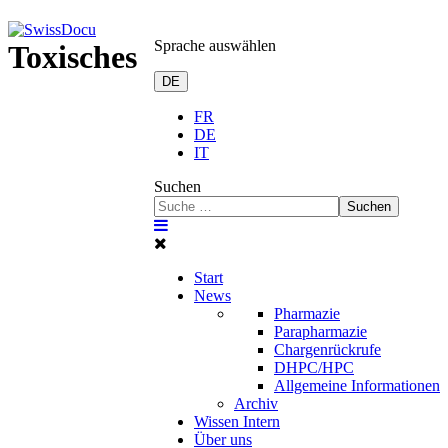
Sprache auswählen
Toxisches
DE
FR
DE
IT
Suchen
Suchen
Start
News
Pharmazie
Parapharmazie
Chargenrückrufe
DHPC/HPC
Allgemeine Informationen
Archiv
Wissen Intern
Über uns