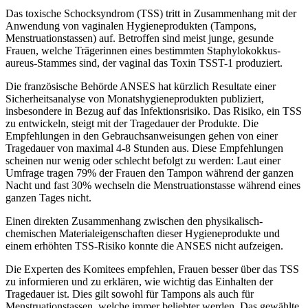
Das toxische Schocksyndrom (TSS) tritt in Zusammenhang mit der
Anwendung von vaginalen Hygieneprodukten (Tampons,
Menstruationstassen) auf. Betroffen sind meist junge, gesunde
Frauen, welche Trägerinnen eines bestimmten Staphylokokkus-
aureus-Stammes sind, der vaginal das Toxin TSST-1 produziert.
Die französische Behörde ANSES hat kürzlich Resultate einer
Sicherheitsanalyse von Monatshygieneprodukten publiziert,
insbesondere in Bezug auf das Infektionsrisiko. Das Risiko, ein TSS
zu entwickeln, steigt mit der Tragedauer der Produkte. Die
Empfehlungen in den Gebrauchsanweisungen gehen von einer
Tragedauer von maximal 4-8 Stunden aus. Diese Empfehlungen
scheinen nur wenig oder schlecht befolgt zu werden: Laut einer
Umfrage tragen 79% der Frauen den Tampon während der ganzen
Nacht und fast 30% wechseln die Menstruationstasse während eines
ganzen Tages nicht.
Einen direkten Zusammenhang zwischen den physikalisch-
chemischen Materialeigenschaften dieser Hygieneprodukte und
einem erhöhten TSS-Risiko konnte die ANSES nicht aufzeigen.
Die Experten des Komitees empfehlen, Frauen besser über das TSS
zu informieren und zu erklären, wie wichtig das Einhalten der
Tragedauer ist. Dies gilt sowohl für Tampons als auch für
Menstruationstassen, welche immer beliebter werden. Das gewählte