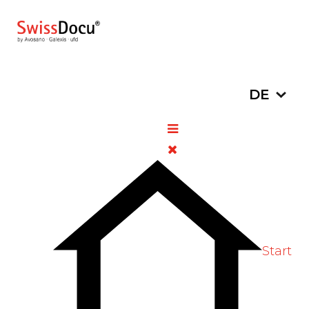
Sprache a
DE
Nisulid, Granulat / Nisulid,
Tabletten
21. Juni
Chargenrückrufe
Zugriffe:
2024
539
Bitte bewerten
Start
Präparat: Nisulid, Granulat