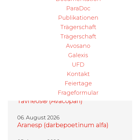
Ranitidin-Mepha, Lactab
ParaDoc
Publikationen
Trägerschaft
Zurück
Trägerschaft
Avosano
Galexis
UFD
Kontakt
Aktuelle
News
Feiertage
Frageformular
06. August 2026
Tavneos® (Avacopan)
06. August 2026
Aranesp (darbepoetinum alfa)