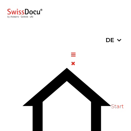
Sprache a
DE
CHARGENRUECKRUF:
Ranitidin-Mepha, Lactab
18.
Chargenrückrufe
Zugriffe:
September
1335
2019
Bitte bewerten
Start