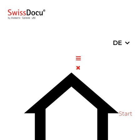
Sprache a
DE
Xeljanz® (Tofacitinib)
29. Januar 2021
DHPC/HPC
Zugriffe: 1135
Start
Bitte bewerten