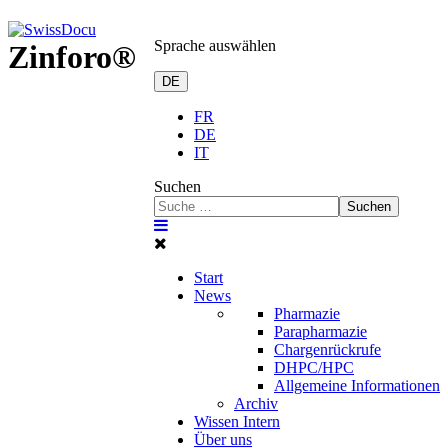
Sprache auswählen
Zinforo®
DE
FR
DE
IT
Suchen
Suchen
Start
News
Pharmazie
Parapharmazie
Chargenrückrufe
DHPC/HPC
Allgemeine Informationen
Archiv
Wissen Intern
Über uns