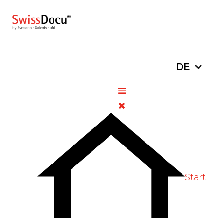
Sprache a
DE
Coronavirus: Isolation und
Quarantäne
16.
Allgemeine
Zugriffe:
November
Informationen
1051
2020
Bitte bewerten
Start