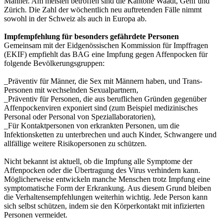
Männer. Am meisten betroffen sind die Kantone Waadt, Genf und
Zürich. Die Zahl der wöchentlich neu auftretenden Fälle nimmt
sowohl in der Schweiz als auch in Europa ab.
Impfempfehlung für besonders gefährdete Personen
Gemeinsam mit der Eidgenössischen Kommission für Impffragen
(EKIF) empfiehlt das BAG eine Impfung gegen Affenpocken für
folgende Bevölkerungsgruppen:
_Präventiv für Männer, die Sex mit Männern haben, und Trans-
Personen mit wechselnden Sexualpartnern,
_Präventiv für Personen, die aus beruflichen Gründen gegenüber
Affenpockenviren exponiert sind (zum Beispiel medizinisches
Personal oder Personal von Speziallaboratorien),
_Für Kontaktpersonen von erkrankten Personen, um die
Infektionsketten zu unterbrechen und auch Kinder, Schwangere und
allfällige weitere Risikopersonen zu schützen.
Nicht bekannt ist aktuell, ob die Impfung alle Symptome der
Affenpocken oder die Übertragung des Virus verhindern kann.
Möglicherweise entwickeln manche Menschen trotz Impfung eine
symptomatische Form der Erkrankung. Aus diesem Grund bleiben
die Verhaltensempfehlungen weiterhin wichtig. Jede Person kann
sich selbst schützen, indem sie den Körperkontakt mit infizierten
Personen vermeidet.