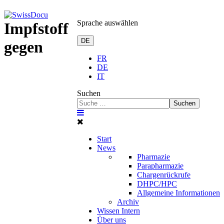
Sprache auswählen
Impfstoff
DE
gegen
FR
DE
IT
Suchen
Suchen
Start
News
Pharmazie
Parapharmazie
Chargenrückrufe
DHPC/HPC
Allgemeine Informationen
Archiv
Wissen Intern
Über uns