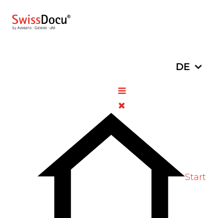
Sprache a
DE
Nationale Impfwoche 10. - 15.
November 2025
05.
Allgemeine
Zugriffe:
November
Informationen
351
2025
Bewertung:
5
/
5
Bitte bewerten
Start