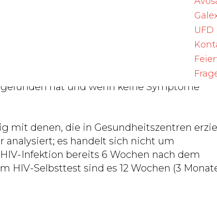
Avos
Galex
gnet unabhängig von Geschlechtsidentität,
UFD
. Grundsätzlich ist es für alle sexuell aktiven
Kont
agbare Infektionen zu testen. Check at Home is
Feie
ichkeiten vor Ort bei den Gesundheitszentre
outine-Screening sein, wenn innerhalb der
Frag
attgefunden hat und wenn keine Symptome
g mit denen, die in Gesundheitszentren erzie
analysiert; es handelt sich nicht um
e HIV-Infektion bereits 6 Wochen nach dem
m HIV-Selbsttest sind es 12 Wochen (3 Monate