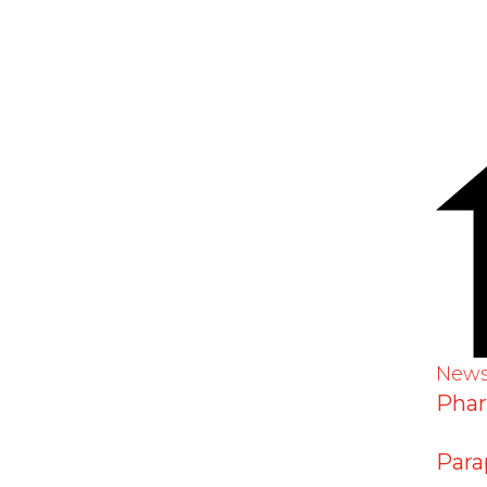
n neues Angebot vom Verband
New
Pha
Para