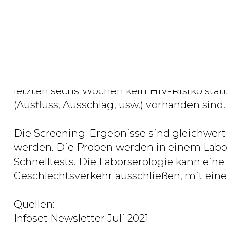
Check at Home ist für alle Menschen geei
sexuellen Orientierung oder Sexualverhalten)
Menschen sinnvoll, sich auf sexuell übertr
ein ergänzendes Angebot zu den Testmögl
und kann eine praktische Lösung für ein R
letzten sechs Wochen kein HIV-Risiko st
(Ausfluss, Ausschlag, usw.) vorhanden sind.
Die Screening-Ergebnisse sind gleichwerti
werden. Die Proben werden in einem Labor 
Schnelltests. Die Laborserologie kann ein
Geschlechtsverkehr ausschließen, mit eine
Quellen:
Infoset Newsletter Juli 2021