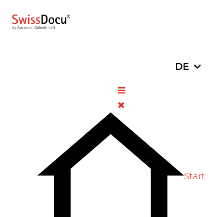
Sprache a
DE
Überdosierung von oralen
Bisphosphonaten: Was tun
bei Einnahmefehlern?
03. Januar 2023
Pharmazie
Zugriffe: 1250
Bewertung:
5
/
5
Bitte bewerten
Start
In der Schweiz werden orale