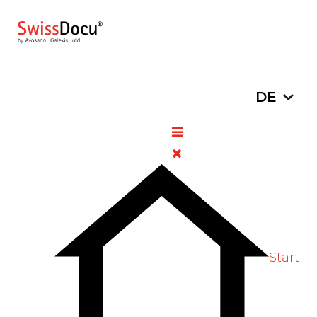
Sprache a
DE
Vazkepa® (Icosapent-Ethyl):
Reduzierung des Risikos für
kardiovaskuläre Ereignisse
18. Januar 2023
Pharmazie
Zugriffe: 823
Bitte bewerten
Start
Swissmedic hat die Zulassung für das