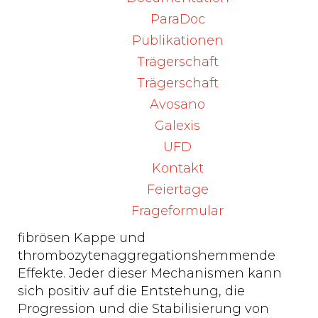
Wirkmechanismen, die zur Reduzierung
ParaDoc
der kardiovaskulären Ereignisse bei
Publikationen
Behandlung mit Icosapent-Ethyl beitragen,
sind noch nicht vollständig bekannt. Die
Trägerschaft
Mechanismen sind wahrscheinlich
Trägerschaft
multifaktoriell und beinhalten ein
Avosano
verbessertes Lipidprofil mit Reduzierung
Galexis
der triglyceridreichen Lipoproteine,
UFD
entzündungshemmende und antioxidative
Effekte, eine Reduzierung der
Kontakt
Makrophagen-Akkumulation, eine
Feiertage
Verbesserung der endothelialen Funktion,
Frageformular
eine verbesserte Dicke/Stabilität der
fibrösen Kappe und
thrombozytenaggregationshemmende
Effekte. Jeder dieser Mechanismen kann
sich positiv auf die Entstehung, die
Progression und die Stabilisierung von