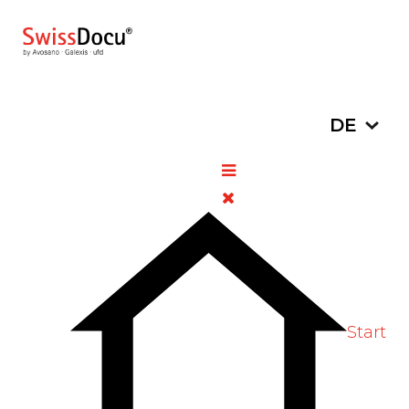
Sprache a
DE
Calciumcarbonat gegen
Reflux bei Schwangeren
18. Juni 2025
Pharmazie
Zugriffe: 353
Bewertung:
5
/
5
Bitte bewerten
Start
Im Jahr 2024 wies die Bundesbehörde
Health Canada auf das Risiko schwerer