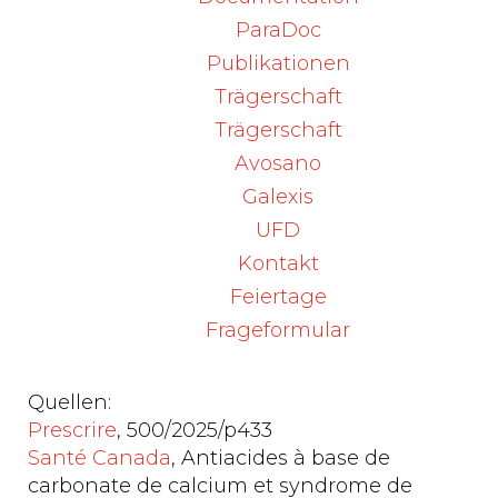
kann dies zu Nierenversagen und
ParaDoc
systemischen Verkalkungen führen.
Publikationen
Hormonelle Veränderungen während der
Trägerschaft
Schwangerschaft, die eine erhöhte
gastrointestinale Calciumaufnahme
Trägerschaft
begünstigen, können bei hohem
Avosano
Calciumkonsum zu einem erhöhten Risiko
Galexis
für das Milch-Alkali-Syndrom beitragen.
UFD
Kontakt
Laut der Fachzeitschrift Prescrire ist es
ratsam, Antazida auf Basis von Aluminium,
Feiertage
Magnesium oder Natriumbicarbonat zu
Frageformular
bevorzugen, die dieses Risiko nicht bergen.
Quellen:
Prescrire
, 500/2025/p433
Santé Canada
, Antiacides à base de
carbonate de calcium et syndrome de