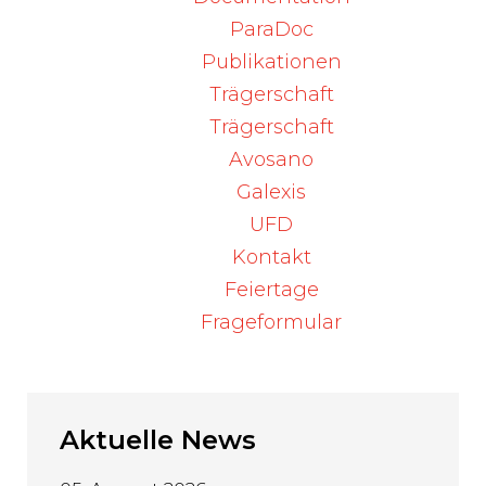
Prescrire, CBD bei bekannten
ParaDoc
Leberfunktionsstörungen zu meiden oder
Publikationen
bei fortgesetzter Einnahme die
Trägerschaft
Transaminasen zu messen.
Trägerschaft
Quelle:
Avosano
Prescrire, 508/2026/p517
Galexis
UFD
Kontakt
Zurück
Feiertage
Frageformular
Aktuelle
News