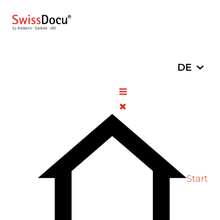
Sprache a
DE
Hepatotoxische Effekte in
Verbindung mit niedrig
doisertem Cannabidiol (CBD)
16. Februar 2026
Pharmazie
Zugriffe: 155
Bewertung:
5
/
5
Bitte bewerten
Start
Eine kürzlich in der Fachzeitschrift JAMA