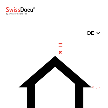
Sprache a
DE
Revision des
Heilmittelgesetzes:
Bundesrat will
Arzneimittelversorgung
stärken
06. Juli 2026
Pharmazie
Zugriffe: 68
Bewertung:
5
/
5
Start