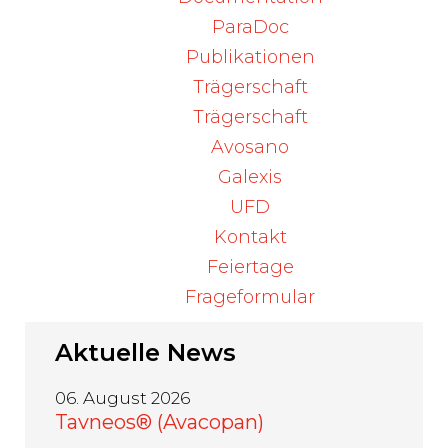
ParaDoc
Quelle:
Publikationen
BAG
, Revision des Heilmittelgesetzes:
Trägerschaft
Bundesrat will Arzneimittelversorgung
stärken
Trägerschaft
Avosano
Galexis
Zurück
UFD
Kontakt
Feiertage
Frageformular
Aktuelle
News
06. August 2026
Tavneos® (Avacopan)