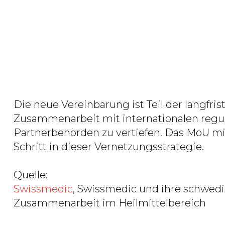
Initiativen intensiver zusammenzuarbeiten
Gestützt auf die Vereinbarung kann durch 
Informationen und Dokumenten das gegens
Rahmenbedingungen, Anforderungen und 
die Zusammenarbeit der beiden Behörden i
Die neue Vereinbarung ist Teil der langfris
Zusammenarbeit mit internationalen regu
Partnerbehörden zu vertiefen. Das MoU mit
Schritt in dieser Vernetzungsstrategie.
Quelle:
Swissmedic
, Swissmedic und ihre schwed
Zusammenarbeit im Heilmittelbereich