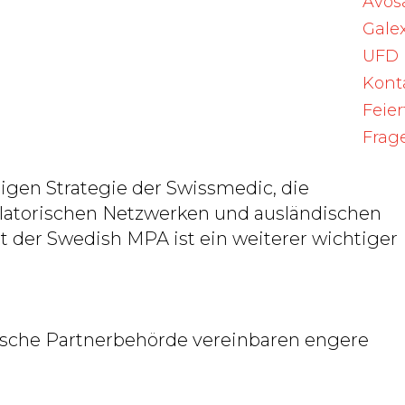
Avos
.
Galex
UFD
einen strukturierten Austausch von
Kont
eitige Verständnis für regulatorische
Feie
Prozesse gefördert werden. Zudem wird dam
n multilateralen Gremien gestärkt.
Frag
tigen Strategie der Swissmedic, die
latorischen Netzwerken und ausländischen
 der Swedish MPA ist ein weiterer wichtiger
ische Partnerbehörde vereinbaren engere