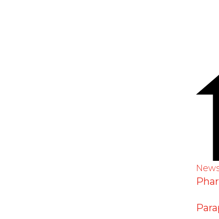
ische Partnerbehörde
narbeit im Heilmittelbereich
ffe: 256
New
Pha
Para