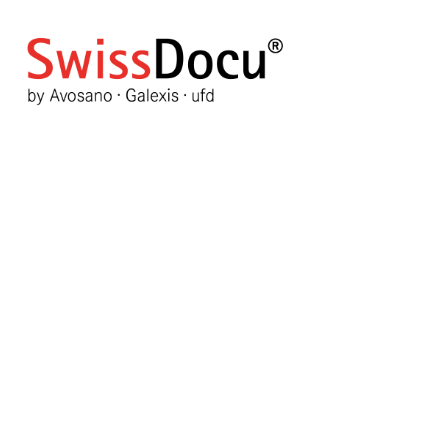
Swissmedic und ihre schwed
vereinbaren engere Zusamme
26. Mai 2025
Allgemeine Informationen
Zugri
Bewertung:
5
/
5
Bitte bewerten