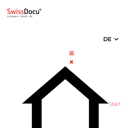
Sprache a
DE
Ngenla® (Somatrogon):
Wachstumsstörungen bei
nachgewiesenem
Wachstumshormon-Mangel
31. Oktober 2022
Pharmazie
Zugriffe: 804
Bitte bewerten
Start