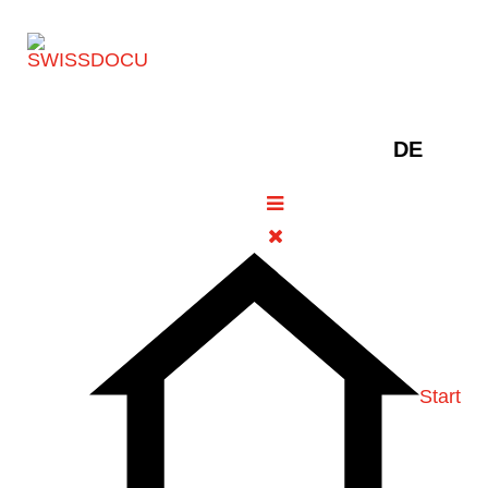
Sprache au
DE
Imcivree® (Setmelanotid):
Bardet-Biedl-Syndrom (BBS)
08. Dezember 2025
Pharmazie
Zugriffe: 213
Bitte bewerten
Start
Swissmedic hat die Zulassung für das
Medikament Imcivree® (Setmelanotid 10 mg/ml,