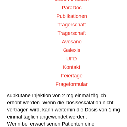
unzureichenden Aktivierung des MC4-Rezeptors
ParaDoc
zusammenhängen, die Aktivität des MC4-
Publikationen
Rezeptor-Signalwegs wiederherstellt, um das
Trägerschaft
Hungergefühl zu reduzieren und durch eine
reduzierte Kalorienzufuhr und einen erhöhten
Trägerschaft
Energieumsatz eine Gewichtsabnahme
Avosano
herbeizuführen.
Galexis
UFD
Für Erwachsene und Kinder von 12 bis 17 Jahren
Kontakt
ist die Anfangsdosis eine subkutane Injektion von
1 mg einmal täglich über einen Zeitraum von 2
Feiertage
Wochen. Wenn Setmelanotid gut vertragen wird,
Frageformular
kann die Dosis nach 2 Wochen auf eine
subkutane Injektion von 2 mg einmal täglich
erhöht werden. Wenn die Dosiseskalation nicht
vertragen wird, kann weiterhin die Dosis von 1 mg
einmal täglich angewendet werden.
Wenn bei erwachsenen Patienten eine