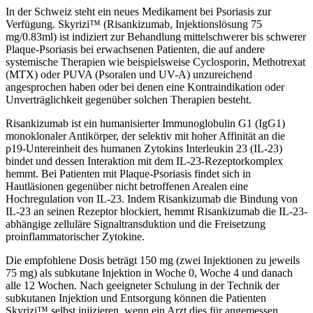
In der Schweiz steht ein neues Medikament bei Psoriasis zur
Verfügung. Skyrizi™ (Risankizumab, Injektionslösung 75
mg/0.83ml) ist indiziert zur Behandlung mittelschwerer bis schwerer
Plaque-Psoriasis bei erwachsenen Patienten, die auf andere
systemische Therapien wie beispielsweise Cyclosporin, Methotrexat
(MTX) oder PUVA (Psoralen und UV-A) unzureichend
angesprochen haben oder bei denen eine Kontraindikation oder
Unverträglichkeit gegenüber solchen Therapien besteht.
Risankizumab ist ein humanisierter Immunoglobulin G1 (IgG1)
monoklonaler Antikörper, der selektiv mit hoher Affinität an die
p19-Untereinheit des humanen Zytokins Interleukin 23 (IL-23)
bindet und dessen Interaktion mit dem IL-23-Rezeptorkomplex
hemmt. Bei Patienten mit Plaque-Psoriasis findet sich in
Hautläsionen gegenüber nicht betroffenen Arealen eine
Hochregulation von IL-23. Indem Risankizumab die Bindung von
IL-23 an seinen Rezeptor blockiert, hemmt Risankizumab die IL-23-
abhängige zelluläre Signaltransduktion und die Freisetzung
proinflammatorischer Zytokine.
Die empfohlene Dosis beträgt 150 mg (zwei Injektionen zu jeweils
75 mg) als subkutane Injektion in Woche 0, Woche 4 und danach
alle 12 Wochen. Nach geeigneter Schulung in der Technik der
subkutanen Injektion und Entsorgung können die Patienten
Skyrizi™ selbst injizieren, wenn ein Arzt dies für angemessen