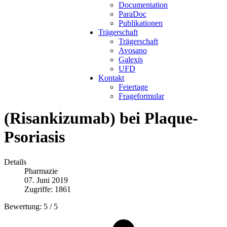
Documentation
ParaDoc
Publikationen
Trägerschaft
Trägerschaft
Avosano
Galexis
UFD
Kontakt
Feiertage
Frageformular
(Risankizumab) bei Plaque-
Psoriasis
Details
Pharmazie
07. Juni 2019
Zugriffe: 1861
Bewertung:
5
/
5