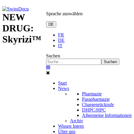
Sprache auswählen
NEW
DE
DRUG:
FR
Skyrizi™
DE
IT
Suchen
Suchen
Start
News
Pharmazie
Parapharmazie
Chargenrückrufe
DHPC/HPC
Allgemeine Informationen
Archiv
Wissen Intern
Über uns