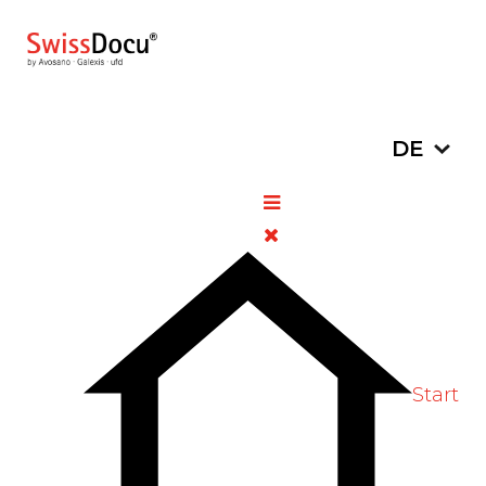
Sprache a
DE
Sistierung
Betriebsbewilligungen
Amino AG und Dr. Heinz
Welti AG: Informationen für
Fachpersonen
16. Januar
Allgemeine
Zugriffe:
2023
Informationen
857
Start
Bitte bewerten