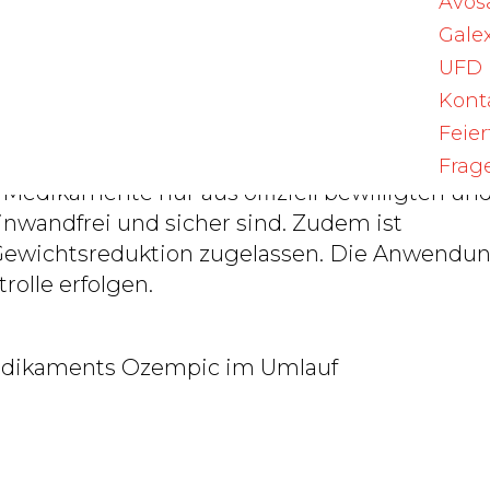
Avos
Galex
s Novo Nordisk geht keine Gefahr aus. Die
UFD
 leicht zu unterscheiden, wie auf den Bilder
Kont
spräsidiums Freiburg im Breisgau ersichtlic
Feie
Frag
 Medikamente nur aus offiziell bewilligten un
einwandfrei und sicher sind. Zudem ist
Gewichtsreduktion zugelassen. Die Anwendu
olle erfolgen.
edikaments Ozempic im Umlauf