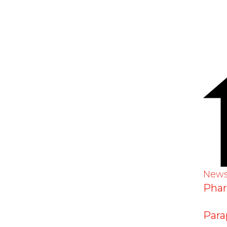
edikaments Ozempic® im
New
Pha
Para