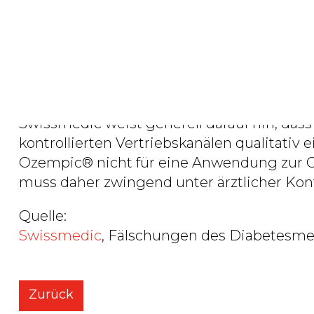
Von den Originalpräparaten der Hersteller
Originale sind von den Fälschungen optisch
von Original und Fälschung des Regierung
ist.
Swissmedic weist generell darauf hin, dass
kontrollierten Vertriebskanälen qualitativ 
Ozempic® nicht für eine Anwendung zur 
muss daher zwingend unter ärztlicher Kontr
Quelle:
Swissmedic
, Fälschungen des Diabetesm
Zurück