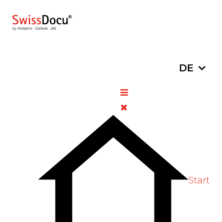
Sprache a
DE
Lyvdelzi® (Seladelpar):
primär biliäre Cholangitis
26. Januar 2026
Pharmazie
Zugriffe: 226
Bewertung:
5
/
5
Bitte bewerten
Start
Swissmedic hat die Zulassung für das
Medikament Lyvdelzi® (Seladelpar 10 mg,