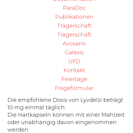
Fibroblasten-Wachstumsfaktor 21
ParaDoc
(Fibroblast Growth Factor 21, FGF21)-
Publikationen
abhängige Herunterregulierung von
Trägerschaft
CYP7A1, dem wichtigsten Enzym für die
Gallensäuresynthese aus Cholesterin, und
Trägerschaft
durch die Verringerung der
Avosano
Cholesterinsynthese und -resorption.
Galexis
Pruritus ist ein häufiges Symptom bei
UFD
Patienten mit PBC, die Ursachen sind aber
Kontakt
nicht vollständig geklärt. Die Behandlung
mit Seladelpar hat eine Reduzierung des
Feiertage
Pruritus gezeigt.
Frageformular
Die empfohlene Dosis von Lyvdelzi beträgt
10 mg einmal täglich.
Die Hartkapseln können mit einer Mahlzeit
oder unabhängig davon eingenommen
werden.